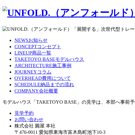
NEWS
お知らせ
CONCEPT
コンセプト
LINEUP
商品一覧
TAKETOYO BASE
モデルハウス
ARCHITECTURE
施工事例
JOURNEY
コラム
OVERHEAD
費用について
SCHEDULE
納品までの流れ
COMPANY
会社概要
モデルハウス「TAKETOYO BASE」の見学は、本部へ事
見学予約
お問い合わせ
株式会社 圓屋 本社
〒476-0011 愛知県東海市富木島町池下10-3