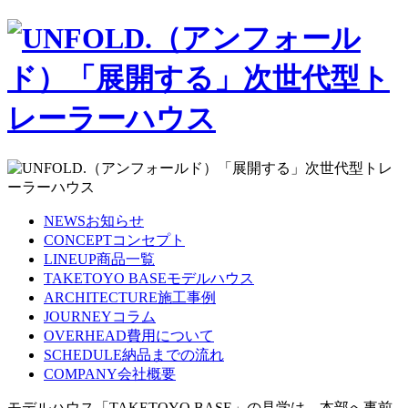
NEWS
お知らせ
CONCEPT
コンセプト
LINEUP
商品一覧
TAKETOYO BASE
モデルハウス
ARCHITECTURE
施工事例
JOURNEY
コラム
OVERHEAD
費用について
SCHEDULE
納品までの流れ
COMPANY
会社概要
モデルハウス「TAKETOYO BASE」の見学は、本部へ事前